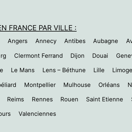
N FRANCE PAR VILLE :
Angers
Annecy
Antibes
Aubagne
A
rg
Clermont Ferrand
Dijon
Douai
Genev
re
Le Mans
Lens – Béthune
Lille
Limog
éliard
Montpellier
Mulhouse
Orléans
N
Reims
Rennes
Rouen
Saint Etienne
ours
Valenciennes