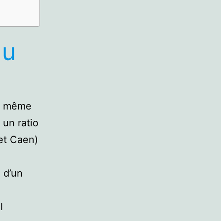
du
st même
 un ratio
et Caen)
 d’un
l