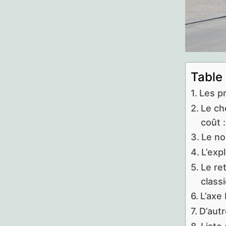
Table
Les p
Le ch
coût :
Le no
L’exp
Le re
classi
L’axe
D’autr