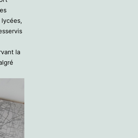
les
 lycées,
esservis
rvant la
algré