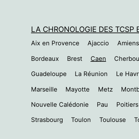
Aller
au
contenu
LA CHRONOLOGIE DES TCSP E
Aix en Provence
Ajaccio
Amiens
Bordeaux
Brest
Caen
Cherbou
Guadeloupe
La Réunion
Le Hav
Marseille
Mayotte
Metz
Montb
Nouvelle Calédonie
Pau
Poitiers
Strasbourg
Toulon
Toulouse
T