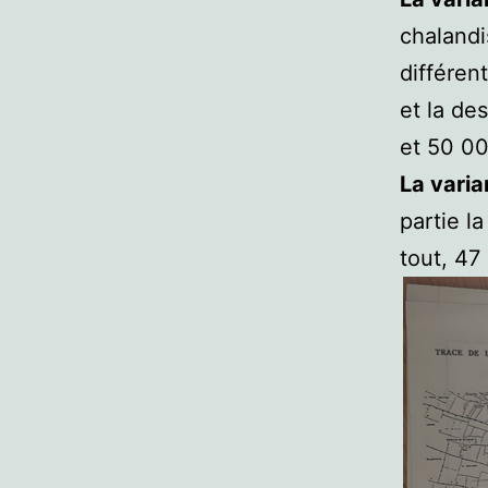
chalandi
différen
et la de
et 50 00
La varia
partie l
tout, 47