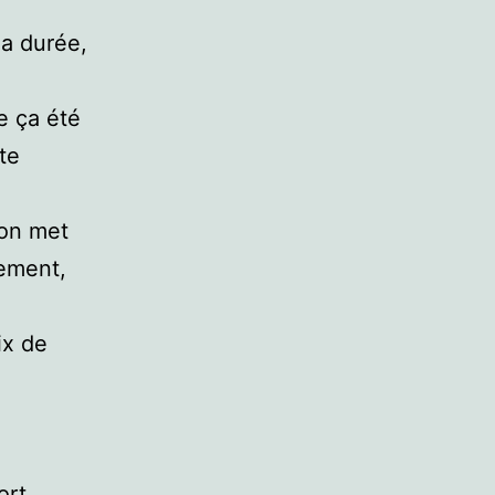
la durée,
e ça été
te
ion met
sement,
ix de
ort