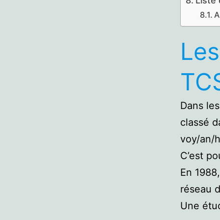
Liste
A
Les
TCS
Dans les
classé da
voy/an/h
C’est po
En 1988,
réseau 
Une étud