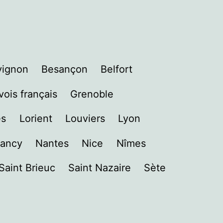
vignon
Besançon
Belfort
ois français
Grenoble
es
Lorient
Louviers
Lyon
ancy
Nantes
Nice
Nîmes
Saint Brieuc
Saint Nazaire
Sète