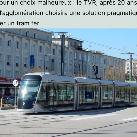
our un choix malheureux : le TVR, après 20 an
 l’agglomération choisira une solution pragmatiq
ser un tram fer