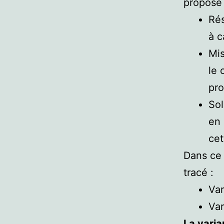
propose 
Rés
à c
Mis
le 
pro
Sol
en 
cet
Dans ce 
tracé :
Var
Var
La varia