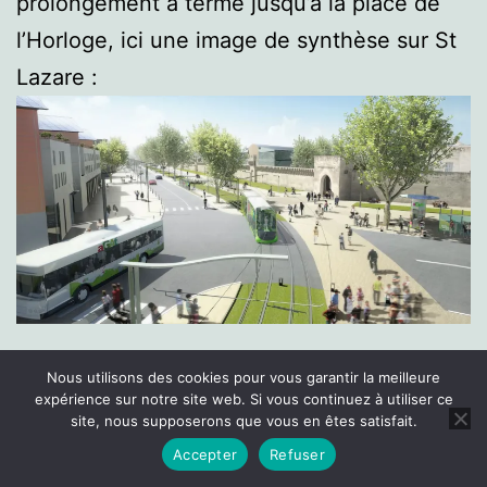
prolongement à terme jusqu’à la place de
l’Horloge, ici une image de synthèse sur St
Lazare :
Les études sur le développement du réseau
Nous utilisons des cookies pour vous garantir la meilleure
de tramway notamment vers l’Hôpital est en
expérience sur notre site web. Si vous continuez à utiliser ce
site, nous supposerons que vous en êtes satisfait.
cours, ce qui peut expliquer le report de la
Accepter
Refuser
Mode sombre :
ligne T2, puisque les études ont été lancé