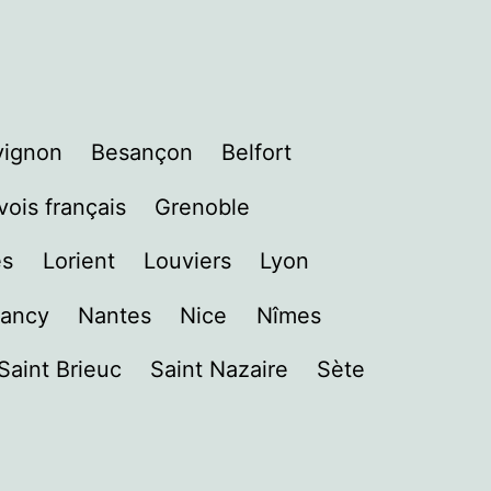
vignon
Besançon
Belfort
ois français
Grenoble
es
Lorient
Louviers
Lyon
ancy
Nantes
Nice
Nîmes
Saint Brieuc
Saint Nazaire
Sète