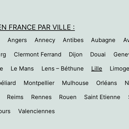
N FRANCE PAR VILLE :
Angers
Annecy
Antibes
Aubagne
A
rg
Clermont Ferrand
Dijon
Douai
Genev
re
Le Mans
Lens – Béthune
Lille
Limog
éliard
Montpellier
Mulhouse
Orléans
N
Reims
Rennes
Rouen
Saint Etienne
ours
Valenciennes