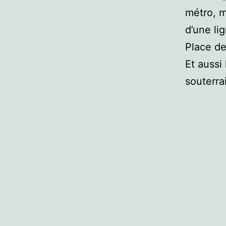
métro, ma
d’une li
Place d
Et aussi
souterra