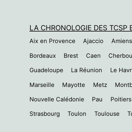
Aller
au
contenu
LA CHRONOLOGIE DES TCSP E
Aix en Provence
Ajaccio
Amiens
Bordeaux
Brest
Caen
Cherbou
Guadeloupe
La Réunion
Le Hav
Marseille
Mayotte
Metz
Montb
Nouvelle Calédonie
Pau
Poitiers
Strasbourg
Toulon
Toulouse
T