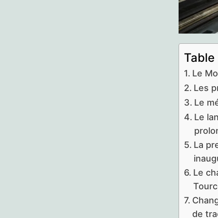
Table
Le Mo
Les p
Le mé
Le la
prolo
La pr
inaug
Le ch
Tourc
Chang
de tra