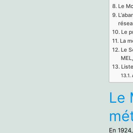
Le Mo
L’aba
résea
Le pr
La mo
Le S
MEL,
List
Le 
mét
En 1924,