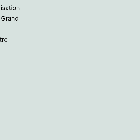
lisation
t Grand
tro