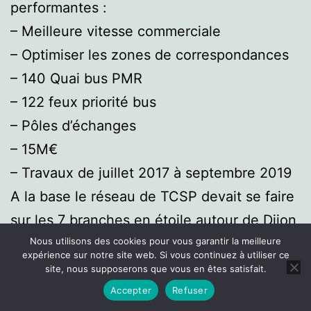
performantes :
– Meilleure vitesse commerciale
– Optimiser les zones de correspondances
– 140 Quai bus PMR
– 122 feux priorité bus
– Pôles d’échanges
– 15M€
– Travaux de juillet 2017 à septembre 2019
A la base le réseau de TCSP devait se faire
sur les 7 branches en étoile autour de Dijon,
en mode tramway ou BHNS
Nous utilisons des cookies pour vous garantir la meilleure
expérience sur notre site web. Si vous continuez à utiliser ce
site, nous supposerons que vous en êtes satisfait.
Accepter
Refuser
Mode sombre :