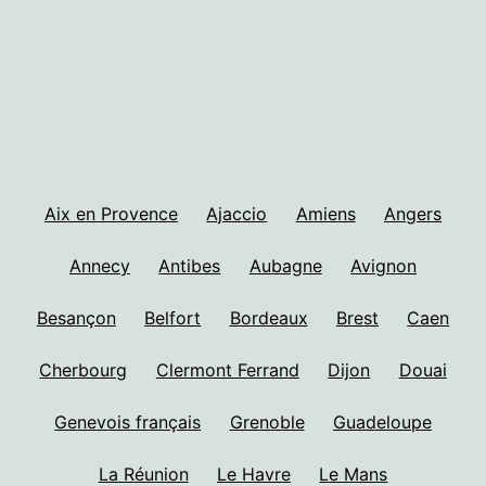
Aix en Provence
Ajaccio
Amiens
Angers
Annecy
Antibes
Aubagne
Avignon
Besançon
Belfort
Bordeaux
Brest
Caen
Cherbourg
Clermont Ferrand
Dijon
Douai
Genevois français
Grenoble
Guadeloupe
La Réunion
Le Havre
Le Mans