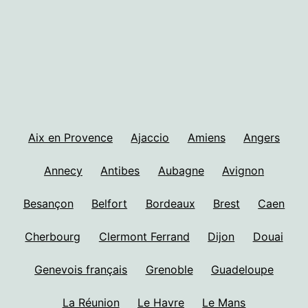
Aix en Provence
Ajaccio
Amiens
Angers
Annecy
Antibes
Aubagne
Avignon
Besançon
Belfort
Bordeaux
Brest
Caen
Cherbourg
Clermont Ferrand
Dijon
Douai
Genevois français
Grenoble
Guadeloupe
La Réunion
Le Havre
Le Mans